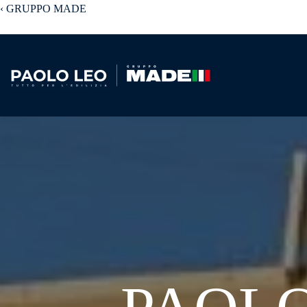
Salta
‹ GRUPPO MADE
al
contenuto