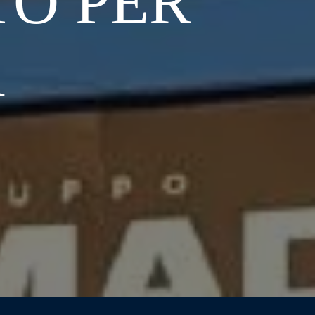
TO PER
A